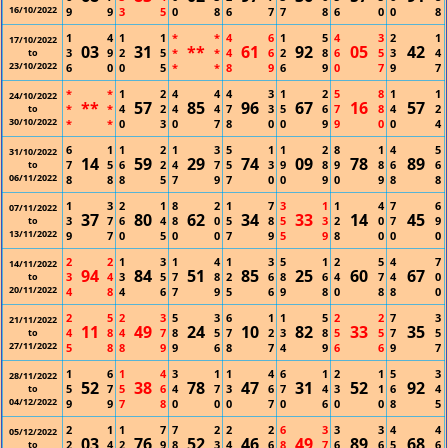
16/10/2022
9
9
3
5
0
8
6
7
7
8
6
0
0
8
1
4
1
1
*
*
4
6
1
5
4
3
2
1
17/10/2022
03
31
**
61
92
05
42
3
9
2
5
*
*
4
6
2
8
6
5
3
4
to
23/10/2022
6
0
0
5
*
*
8
9
6
9
0
7
9
7
*
*
1
2
4
4
4
3
1
2
5
8
1
1
24/10/2022
**
57
85
96
67
16
57
*
*
4
2
4
4
7
3
5
6
7
8
4
2
to
30/10/2022
*
*
0
3
0
7
8
0
0
9
9
0
0
4
6
1
1
2
1
3
5
1
1
2
8
1
4
5
31/10/2022
14
59
29
74
09
78
89
7
5
6
2
4
7
5
3
9
8
9
8
6
6
to
06/11/2022
8
8
8
5
7
9
7
0
0
9
0
9
8
8
1
3
2
1
8
2
1
7
3
1
1
4
7
6
07/11/2022
37
80
62
34
33
14
45
3
7
6
4
8
0
5
8
5
3
2
0
7
9
to
13/11/2022
9
7
0
5
0
0
7
9
5
9
8
0
0
0
2
2
1
3
1
4
1
3
5
1
2
5
4
7
14/11/2022
94
84
51
85
25
60
67
3
4
3
5
7
8
2
6
8
6
4
7
4
0
to
20/11/2022
4
8
4
6
7
9
5
6
9
8
0
8
8
0
2
5
2
3
5
3
6
1
1
5
2
2
7
3
21/11/2022
11
49
24
10
82
33
35
4
8
4
7
8
5
7
2
3
8
5
5
7
5
to
27/11/2022
5
8
8
9
9
6
8
7
4
9
6
6
9
7
1
6
1
4
3
1
1
4
6
1
2
1
5
3
28/11/2022
52
38
78
47
31
52
92
5
7
5
6
4
7
3
6
7
4
3
1
6
4
to
04/12/2022
9
9
7
8
0
0
0
7
0
6
0
0
8
5
2
1
1
7
7
2
2
2
6
3
3
3
4
4
05/12/2022
03
76
52
46
49
89
68
2
4
2
9
8
3
4
6
8
7
6
6
5
6
to