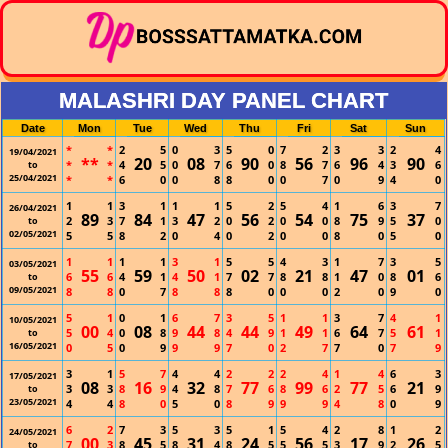
MALASHRI DAY PANEL CHART
Date
Mon
Tue
Wed
Thu
Fri
Sat
Sun
*
*
2
5
0
3
5
0
7
2
3
3
2
4
19/04/2021
**
20
08
90
56
96
90
*
*
4
5
0
7
6
0
8
7
6
4
3
6
to
25/04/2021
*
*
6
0
0
8
8
0
0
7
0
9
4
0
1
1
3
1
1
1
5
2
5
4
1
6
3
7
26/04/2021
89
84
47
56
54
75
37
2
3
7
1
3
2
0
2
0
0
8
9
5
0
to
02/05/2021
5
5
8
2
0
4
0
2
0
0
8
0
5
0
1
1
1
1
3
1
5
5
4
3
1
7
3
5
03/05/2021
55
59
50
02
21
47
01
6
6
4
1
4
1
7
7
8
8
1
0
8
6
to
09/05/2021
8
8
0
7
8
8
8
0
0
0
2
0
9
0
5
1
0
1
6
7
3
5
1
1
3
7
4
1
10/05/2021
00
08
44
44
49
64
61
5
4
0
8
9
8
4
9
1
1
6
7
5
1
to
16/05/2021
0
5
0
9
9
9
7
0
2
7
7
0
7
9
3
1
5
7
4
4
2
2
2
4
1
4
6
3
17/05/2021
08
16
32
77
99
77
21
3
3
8
9
4
8
7
6
8
6
2
5
6
9
to
23/05/2021
4
4
8
0
5
0
8
9
9
9
4
8
0
9
6
2
7
3
5
3
5
1
5
4
2
8
1
2
24/05/2021
00
45
31
24
56
17
26
7
3
8
5
8
4
8
5
5
5
3
9
2
5
to