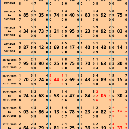
09/12/24
8
4
7
0
0
2
0
6
0
0
8
0
0
0
5
2
6
7
8
1
4
5
3
3
4
5
8
7
09/12/24
85
35
74
40
83
92
75
6
3
7
8
9
3
0
5
7
3
5
7
9
8
to
16/12/24
7
0
0
0
0
0
0
0
8
7
0
0
0
0
3
5
1
6
1
5
4
2
5
6
9
2
5
1
16/12/24
34
73
21
95
23
92
03
4
9
6
7
2
6
5
3
7
7
0
2
5
6
to
23/12/24
6
0
0
0
9
0
0
0
0
0
0
8
0
6
3
2
5
6
1
4
5
3
1
5
1
1
1
1
23/12/24
87
12
69
17
40
48
14
5
5
6
6
2
5
6
4
4
5
4
8
0
1
to
30/12/24
0
0
0
0
3
0
0
0
9
0
9
9
0
2
5
2
1
4
2
7
8
2
3
1
1
1
2
1
30/12/2024
95
90
25
75
70
63
30
7
5
8
6
0
8
9
5
7
9
1
6
3
9
to
05/01/2025
7
8
0
0
0
0
0
8
7
0
4
6
8
0
1
3
1
4
5
1
1
1
3
3
4
1
5
7
06/01/2025
70
24
44
69
43
89
15
7
7
2
0
9
4
2
4
5
0
4
4
6
8
to
12/01/2025
9
0
9
0
0
9
3
4
6
0
0
4
0
0
4
3
2
1
3
1
4
1
3
5
2
1
1
2
13/01/2025
24
68
58
47
84
05
30
8
4
4
8
5
7
4
8
7
9
2
1
5
3
to
19/01/2025
0
7
0
9
7
0
6
8
8
0
6
3
7
5
5
4
3
2
1
5
4
9
1
1
2
2
*
*
20/01/2025
03
86
13
78
23
82
**
5
4
7
4
1
8
6
9
1
2
8
3
*
*
to
26/01/2025
0
5
8
0
9
0
7
0
0
0
8
7
*
*
2
2
4
2
1
2
1
3
6
6
2
2
3
1
27/01/2025
64
79
81
25
36
19
33
4
2
6
3
2
9
2
3
7
0
2
3
3
2
to