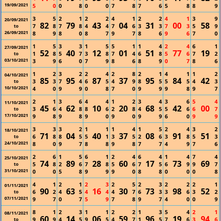
19/09/2021
5
0
0
8
0
0
7
8
7
6
5
8
8
9
3
5
2
1
2
2
4
1
2
2
4
1
3
9
20/09/2021
82
79
43
04
31
00
58
7
8
7
8
4
4
7
6
3
3
7
3
5
9
to
26/09/2021
8
9
8
0
8
7
9
7
8
6
9
6
7
0
1
5
3
3
1
5
5
1
1
4
2
4
6
1
27/09/2021
52
40
12
01
51
77
19
1
8
5
7
3
8
7
4
6
8
5
6
7
2
to
03/10/2021
3
9
6
0
7
9
8
6
8
9
0
7
8
6
1
2
3
2
2
4
2
8
2
1
4
1
1
2
04/10/2021
85
95
87
37
95
84
42
3
3
7
4
6
5
4
9
8
5
5
5
4
3
to
10/10/2021
4
0
9
9
0
8
7
0
9
9
9
8
9
7
2
1
3
6
4
4
1
2
3
4
3
6
5
4
11/10/2021
45
62
10
20
68
42
00
3
6
4
8
8
6
2
8
4
5
5
6
6
7
to
17/10/2021
9
8
9
8
9
0
9
0
9
9
6
0
9
9
3
3
3
2
1
1
1
4
1
5
2
4
3
2
18/10/2021
71
04
40
37
08
91
51
6
8
8
5
5
1
3
5
2
6
3
8
5
3
to
24/10/2021
8
0
9
7
8
8
9
8
7
7
4
9
7
6
2
6
1
5
6
1
2
4
6
4
1
4
7
4
25/10/2021
74
89
28
60
17
73
69
5
8
2
6
7
8
5
6
7
5
6
9
9
7
to
31/10/2021
0
0
5
8
9
9
9
0
8
8
0
0
0
8
4
1
2
1
2
3
2
5
2
3
2
2
2
1
01/11/2021
90
63
16
30
73
98
52
6
2
4
5
4
4
4
7
6
3
3
6
3
2
to
07/11/2021
9
7
0
7
5
9
7
8
9
7
4
0
0
9
8
1
2
3
1
1
2
2
1
3
5
4
2
1
08/11/2021
60
14
06
59
96
19
94
9
9
4
5
9
5
4
7
1
5
7
6
3
6
to