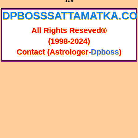
158
DPBOSSSATTAMATKA.C
All Rights Reseved®
(1998-2024)
Contact (Astrologer-
Dpboss
)