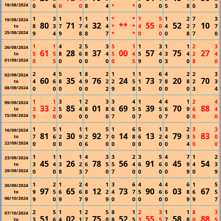
18/08/2024
0
6
0
0
8
4
*
*
0
0
5
8
0
3
1
3
1
1
1
1
*
*
1
5
1
2
7
3
19/08/2024
80
71
32
**
55
52
10
8
3
7
7
4
4
*
*
4
0
4
2
7
7
to
25/08/2024
9
4
9
8
8
7
*
*
0
0
0
8
7
0
1
1
4
2
5
3
5
1
1
3
1
1
2
3
26/08/2024
61
28
37
00
57
75
27
5
5
8
6
8
4
5
4
5
4
3
4
2
4
to
01/09/2024
0
5
0
0
0
0
0
5
9
0
3
0
8
0
2
4
5
1
8
2
1
1
1
6
4
2
2
3
02/09/2024
60
35
76
24
73
20
70
4
6
8
4
9
2
2
5
1
7
8
8
2
3
to
08/09/2024
0
0
0
0
0
2
9
8
5
0
0
0
3
4
1
1
3
1
2
3
3
4
1
4
4
1
2
4
09/09/2024
33
85
01
69
39
70
88
3
2
5
4
8
8
6
5
5
5
6
9
6
4
to
15/09/2024
9
0
0
0
0
0
7
0
7
0
7
0
0
0
1
5
1
1
1
5
1
6
5
1
3
2
3
3
16/09/2024
81
30
92
14
13
79
83
7
6
2
9
2
7
0
8
6
2
4
3
5
0
to
22/09/2024
0
0
0
0
6
0
0
0
0
0
0
4
0
0
1
1
1
1
4
3
3
2
3
5
4
7
1
2
23/09/2024
45
26
78
56
91
45
54
3
4
3
2
6
5
5
4
6
6
0
9
4
3
to
29/09/2024
0
0
8
3
7
0
7
0
0
0
0
9
0
9
1
2
1
2
4
1
3
6
4
4
4
6
1
5
30/09/2024
97
65
12
73
90
03
67
9
5
6
6
8
2
4
7
5
6
6
8
6
5
to
06/10/2024
9
0
9
7
9
9
0
0
0
0
0
9
9
7
2
5
1
1
2
5
8
1
2
3
1
1
8
3
07/10/2024
51
02
75
52
55
58
88
3
6
4
1
7
0
8
5
3
5
7
8
0
5
to