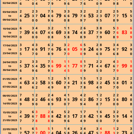
02/04/2023
6
0
4
7
9
9
6
7
6
0
9
9
8
9
2
2
3
7
5
3
3
3
2
2
2
2
5
5
03/04/2023
25
04
79
79
53
07
15
4
3
7
8
6
6
6
7
6
2
3
7
7
5
to
09/04/2023
6
0
0
9
6
0
8
9
7
9
5
8
9
5
6
3
4
3
2
1
1
2
6
3
8
5
3
6
10/04/2023
39
07
69
74
37
60
83
7
6
6
4
6
3
8
4
8
7
9
7
6
8
to
16/04/2023
0
0
0
0
8
5
8
8
9
7
9
8
9
9
3
4
3
6
2
3
2
6
5
2
8
3
4
3
17/04/2023
17
91
76
05
24
75
92
3
6
6
7
6
6
8
9
8
6
9
6
7
9
to
23/04/2023
5
7
0
8
9
7
0
0
9
6
0
6
8
0
2
3
3
7
5
1
1
8
1
2
2
4
3
1
24/04/2023
37
35
99
77
71
67
99
5
5
4
9
6
4
1
9
7
4
4
6
7
8
to
30/04/2023
6
9
6
9
8
4
5
0
9
5
0
7
9
0
4
3
1
1
2
5
1
1
5
1
2
3
2
2
01/05/2023
63
58
60
21
98
45
01
4
4
2
3
5
7
4
3
6
3
2
5
8
3
to
07/05/2023
8
6
2
4
9
8
7
7
8
4
0
7
0
6
7
1
2
2
4
4
1
4
2
1
2
2
2
4
08/05/2023
48
46
93
39
86
15
80
8
8
2
6
6
9
5
6
2
7
2
3
6
8
to
14/05/2023
9
9
0
8
9
0
7
9
4
8
7
0
0
8
2
6
3
2
6
5
2
1
7
1
6
3
2
1
15/05/2023
39
88
42
17
42
45
14
4
6
7
8
8
8
3
2
8
1
8
5
9
4
to
21/05/2023
7
7
8
8
0
9
6
4
9
0
0
7
0
9
1
6
5
5
1
1
4
3
4
3
4
1
2
3
22/05/2023
52
00
04
26
47
88
73
7
7
7
7
4
5
8
6
4
5
7
3
2
4
to