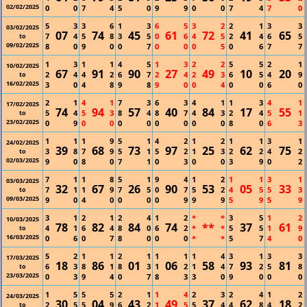
02/02/2025
0
0
7
4
5
0
9
9
0
0
7
4
7
0
5
3
3
6
1
3
6
5
3
2
2
1
3
3
03/02/2025
07
74
45
61
72
41
65
7
4
5
8
3
5
0
6
4
5
2
4
6
5
to
09/02/2025
8
0
9
0
0
7
0
0
0
5
0
6
7
7
1
3
1
1
4
5
1
3
2
2
5
5
2
1
10/02/2025
67
91
90
27
49
10
20
2
4
4
2
6
7
2
4
2
3
6
5
4
9
to
16/02/2025
3
0
4
8
9
8
9
0
0
4
0
0
6
0
2
1
4
1
7
3
6
3
4
1
1
3
4
1
17/02/2025
74
94
57
40
84
17
55
5
4
5
3
8
4
8
7
4
3
2
4
5
1
to
23/02/2025
0
9
0
0
0
0
0
0
0
0
8
0
6
3
1
1
1
9
5
1
4
2
1
2
1
1
3
1
24/02/2025
39
68
73
97
25
62
75
3
8
7
9
5
1
5
2
1
3
2
2
4
2
to
02/03/2025
9
0
8
0
7
1
0
3
0
0
3
9
0
2
7
1
1
8
5
1
9
4
1
2
1
1
3
1
03/03/2025
32
67
26
90
53
05
33
7
1
1
9
7
5
0
7
5
2
4
5
5
3
to
09/03/2025
9
0
4
0
0
0
0
9
9
9
5
9
5
9
3
1
2
1
2
4
1
2
*
*
3
5
1
2
10/03/2025
78
82
84
74
**
37
61
4
1
6
4
8
0
6
2
*
*
5
5
1
9
to
16/03/2025
0
6
0
7
8
0
0
0
*
*
5
7
4
0
5
2
1
1
2
1
1
1
1
4
3
1
3
3
17/03/2025
18
86
01
06
58
93
81
6
3
8
1
8
3
1
2
1
4
7
2
5
8
to
23/03/2025
0
3
9
4
0
7
8
3
3
0
9
0
0
0
1
5
5
5
2
1
1
4
2
3
2
4
1
2
24/03/2025
30
04
43
49
37
62
18
2
5
5
9
6
2
1
5
5
4
4
8
4
2
to