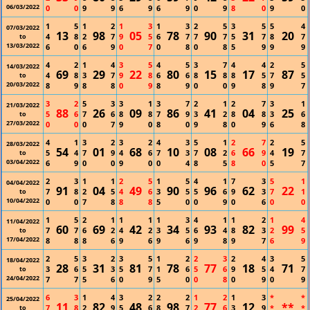
06/03/2022
0
0
9
9
6
9
6
9
0
9
8
0
9
0
1
5
1
2
1
3
1
3
2
5
3
5
5
4
07/03/2022
13
98
05
78
90
31
20
4
8
2
7
9
5
6
7
7
7
5
7
8
7
to
13/03/2022
6
0
6
9
0
7
0
8
0
8
5
9
9
9
4
2
1
4
3
5
4
5
3
7
4
4
2
5
14/03/2022
69
29
22
80
15
17
87
4
8
3
7
9
8
6
6
8
8
8
5
7
5
to
20/03/2022
8
9
8
8
0
9
8
9
0
0
9
8
9
7
3
2
5
3
3
1
3
7
2
1
2
7
3
1
21/03/2022
88
26
09
86
41
04
25
5
6
7
6
8
8
7
9
3
2
8
8
3
6
to
27/03/2022
0
0
0
7
9
0
8
0
9
8
0
9
6
8
4
1
3
2
3
2
4
3
5
1
2
7
2
5
28/03/2022
54
01
68
10
08
66
19
5
4
7
9
4
6
7
3
7
2
6
9
4
7
to
03/04/2022
6
9
0
0
9
0
0
4
8
5
8
0
5
7
2
3
1
1
2
5
1
5
4
1
7
3
5
1
04/04/2022
91
04
49
90
96
62
22
7
8
2
5
4
6
3
5
5
6
9
3
7
1
to
10/04/2022
0
0
7
8
8
8
5
0
0
9
0
6
0
0
1
5
2
1
1
1
1
3
4
1
1
2
1
4
11/04/2022
60
69
42
34
93
82
99
7
7
6
2
4
2
3
5
6
4
8
3
2
5
to
17/04/2022
8
8
8
6
9
6
9
6
9
8
9
7
6
9
2
5
3
2
3
5
1
2
2
3
2
4
3
5
18/04/2022
28
31
81
78
77
18
71
3
6
5
3
5
7
1
6
5
6
9
5
4
7
to
24/04/2022
7
7
5
6
0
9
5
0
0
8
0
9
0
9
6
3
1
4
3
2
2
2
1
2
1
3
*
*
25/04/2022
11
82
48
98
77
12
**
7
8
2
9
5
6
8
7
2
6
3
9
*
*
to