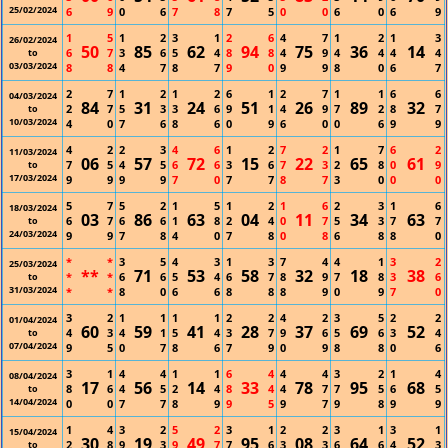
25/02/2024
6
9
0
6
7
8
7
5
0
0
6
0
6
9
1
5
1
2
3
1
2
6
4
7
1
2
1
3
26/02/2024
50
85
62
94
75
36
14
6
7
3
6
5
4
8
8
4
9
4
4
4
4
to
03/03/2024
8
8
4
7
8
7
9
0
9
9
8
0
6
7
2
7
1
2
1
2
6
1
2
7
1
1
6
6
04/03/2024
84
31
24
51
26
89
32
2
7
5
3
3
6
9
1
4
9
7
2
8
7
to
10/03/2024
4
0
7
6
8
6
0
9
6
0
0
6
9
9
4
2
2
3
4
6
1
2
7
2
1
7
6
2
11/03/2024
06
57
72
15
22
65
61
7
5
4
5
6
6
3
6
7
3
2
8
0
9
to
17/03/2024
9
9
9
9
7
0
7
7
8
7
3
0
0
0
5
7
5
2
1
5
1
2
1
6
2
3
1
6
18/03/2024
03
86
63
04
11
34
63
6
7
6
6
1
8
2
4
0
7
5
3
7
7
to
24/03/2024
9
9
7
8
4
0
7
8
0
8
6
8
8
0
*
*
3
5
4
3
1
3
7
4
4
1
3
2
25/03/2024
**
71
53
58
32
18
38
*
*
6
6
5
4
6
7
8
9
7
8
3
6
to
31/03/2024
*
*
8
0
6
6
8
8
8
9
0
9
7
0
3
2
1
1
1
1
2
2
4
2
3
5
2
2
01/04/2024
60
59
41
28
37
69
52
4
3
4
1
5
4
3
7
9
6
5
6
3
4
to
07/04/2024
9
5
0
7
8
6
7
9
0
9
8
8
0
6
3
1
4
4
1
1
6
4
4
4
3
2
1
4
08/04/2024
17
56
14
33
78
95
68
8
6
4
5
2
4
8
4
4
7
7
5
6
5
to
14/04/2024
0
0
7
7
8
9
9
5
9
7
9
8
9
9
1
4
3
2
5
2
3
1
2
2
3
1
3
1
15/04/2024
30
19
49
95
08
64
52
2
8
9
3
9
7
7
6
3
3
6
6
4
3
to