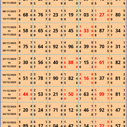
05/11/2023
9
9
5
9
8
9
8
0
7
0
5
9
0
9
2
2
3
2
5
1
5
2
5
3
1
2
2
5
06/11/2023
68
76
23
19
03
27
80
6
6
6
7
7
2
7
7
7
5
3
5
7
6
to
12/11/2023
8
0
8
7
0
0
9
0
8
5
8
0
9
9
3
2
3
3
1
4
1
3
1
6
4
3
1
1
13/11/2023
58
65
25
45
33
87
34
4
8
4
6
2
5
6
3
4
8
6
7
5
3
to
19/11/2023
8
8
9
6
9
6
7
9
8
9
8
7
7
0
8
7
1
2
1
1
4
2
3
9
1
2
4
1
20/11/2023
75
64
92
96
39
70
31
9
9
2
6
3
4
5
4
4
0
6
3
9
4
to
26/11/2023
0
9
3
6
5
7
0
0
6
0
0
5
0
6
2
4
3
1
2
1
1
4
4
1
8
1
4
6
27/11/2023
30
56
40
88
15
61
82
2
6
5
5
5
9
8
4
7
2
9
1
5
8
to
03/12/2023
9
0
7
0
7
0
9
0
0
2
9
9
9
8
1
2
3
1
3
4
1
2
2
8
5
4
3
2
04/12/2023
51
78
90
82
16
37
81
4
9
4
1
7
7
2
4
4
8
9
6
6
3
to
10/12/2023
0
0
0
6
9
9
5
6
5
0
9
7
9
6
2
6
2
1
3
3
1
3
3
4
5
5
5
1
11/12/2023
44
53
21
50
63
99
81
2
8
3
5
9
9
5
3
6
4
6
7
6
3
to
17/12/2023
0
0
0
7
0
9
9
4
7
5
8
7
7
7
6
4
6
2
2
3
4
4
1
1
1
1
3
4
18/12/2023
20
24
71
12
46
92
47
7
7
6
3
7
8
8
9
3
7
1
3
5
5
to
24/12/2023
9
9
0
9
8
0
9
9
0
8
7
8
6
8
3
3
6
1
3
1
1
1
6
1
1
5
1
8
25/12/2023
89
17
04
42
14
72
57
5
8
6
2
7
4
6
3
7
1
8
7
6
9
to