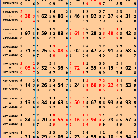
10/09/2023
9
6
9
0
9
9
0
8
0
9
7
8
5
9
2
1
4
1
4
2
6
1
2
2
7
4
3
1
11/09/2023
38
62
06
46
92
37
31
4
3
4
5
6
4
9
2
8
3
7
6
4
2
to
17/09/2023
7
4
8
6
0
0
9
3
9
7
9
7
6
8
1
1
4
1
1
2
2
3
6
1
1
1
3
3
18/09/2023
97
59
08
61
28
49
42
8
8
5
8
2
6
6
4
7
2
6
9
3
3
to
24/09/2023
0
8
6
0
7
0
8
4
9
5
7
9
8
6
3
2
1
1
3
4
1
5
6
1
2
2
2
5
25/09/2023
71
25
88
02
47
91
58
4
9
4
6
5
5
3
7
8
2
7
4
3
6
to
01/10/2023
0
0
7
8
0
9
6
0
0
4
0
5
0
7
2
2
6
3
1
1
2
1
2
3
3
3
1
1
02/10/2023
05
32
36
72
35
15
02
8
6
7
3
5
5
6
5
4
3
9
5
3
3
to
08/10/2023
0
7
0
6
7
0
9
6
7
9
9
7
6
8
6
2
3
3
2
7
6
1
8
7
2
1
1
4
09/10/2023
14
26
54
24
66
22
53
7
3
9
5
4
7
7
3
8
9
5
4
1
9
to
15/10/2023
8
9
0
8
9
0
9
0
0
0
5
7
3
0
2
2
1
1
3
1
1
3
2
3
3
2
6
1
16/10/2023
13
34
63
50
67
93
93
3
5
4
1
6
3
4
7
5
5
6
5
6
5
to
22/10/2023
6
6
8
2
7
9
0
0
9
9
0
6
7
7
1
2
2
1
8
7
2
1
1
1
1
6
1
1
23/10/2023
84
20
55
16
94
73
57
8
4
3
4
8
8
4
7
2
4
7
8
5
3
to
29/10/2023
9
8
7
5
9
0
5
8
6
9
9
9
9
3
1
4
3
2
3
3
2
5
4
1
2
4
6
7
30/10/2023
21
29
86
23
59
18
54
2
8
4
8
7
4
2
8
4
8
4
5
9
8
to