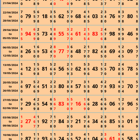
21/04/2024
0
8
9
4
0
0
9
8
5
3
7
7
8
8
7
5
6
3
5
5
7
4
1
2
3
8
3
1
22/04/2024
79
18
62
68
03
76
80
0
5
7
6
5
7
9
6
4
3
4
9
7
1
to
28/04/2024
0
9
8
9
6
0
0
8
5
8
0
9
8
8
1
6
2
1
8
3
2
2
1
2
4
9
5
8
29/04/2024
94
73
55
61
83
98
46
3
9
5
4
8
5
4
4
3
5
7
9
9
9
to
05/05/2024
5
9
0
8
9
7
0
5
4
6
8
0
0
9
4
1
6
2
8
3
6
2
1
3
8
1
2
5
06/05/2024
26
53
77
48
82
69
09
8
5
9
4
9
7
8
7
7
4
8
4
3
7
to
12/05/2024
0
0
0
7
0
7
0
9
0
5
0
4
5
7
1
1
5
5
2
2
1
5
3
1
2
2
4
3
13/05/2024
12
81
56
62
43
70
78
4
2
5
6
6
5
2
8
5
5
5
8
5
5
to
19/05/2024
6
9
8
0
7
9
3
9
6
7
0
0
8
0
3
5
2
2
2
3
7
3
1
4
2
4
1
5
20/05/2024
97
51
80
57
40
93
70
6
6
4
3
3
8
8
5
5
7
8
9
2
7
to
26/05/2024
0
6
9
6
3
9
0
9
8
9
9
0
4
8
6
4
2
6
5
5
5
1
6
4
5
1
2
4
27/05/2024
29
54
83
16
28
06
96
7
6
5
9
6
8
7
6
6
6
6
1
7
5
to
02/06/2024
9
9
8
9
7
0
9
9
0
8
9
4
0
7
1
4
1
7
1
2
5
6
3
2
3
1
1
4
03/06/2024
27
92
84
21
34
85
01
2
6
1
7
7
3
7
7
4
4
6
5
3
8
to
09/06/2024
9
7
7
8
0
9
0
8
6
8
9
9
6
9
1
1
1
1
1
2
3
4
1
3
3
5
4
4
10/06/2024
87
93
24
52
04
61
58
2
7
2
6
3
5
5
8
1
4
5
8
5
5
to