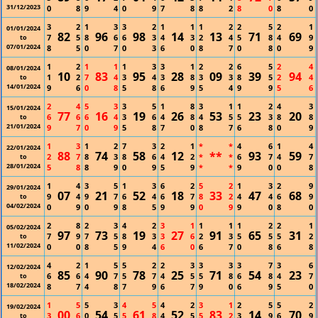
31/12/2023
0
8
9
4
0
9
7
8
8
2
8
0
8
0
3
2
1
3
3
2
1
1
1
2
2
5
2
1
01/01/2024
82
96
98
14
13
71
69
7
5
8
6
6
3
4
3
2
4
5
8
4
9
to
07/01/2024
8
5
0
7
0
3
6
0
8
7
0
8
0
9
1
2
1
1
1
3
3
1
2
2
6
5
2
4
08/01/2024
10
83
95
28
09
39
94
1
2
7
4
3
4
3
8
3
3
8
5
2
4
to
14/01/2024
9
6
0
8
5
8
6
9
5
4
9
9
5
6
2
4
5
3
3
5
1
8
3
1
1
2
4
3
15/01/2024
77
16
19
26
53
23
20
6
6
6
4
3
6
4
8
4
5
5
3
8
8
to
21/01/2024
9
7
0
9
5
8
7
0
8
7
6
8
0
9
1
3
1
2
7
3
2
1
*
*
4
6
1
4
22/01/2024
88
74
58
12
**
93
59
2
7
8
3
8
6
4
2
*
*
6
7
4
7
to
28/01/2024
5
8
8
9
0
9
5
9
*
*
9
0
0
8
1
4
3
5
1
3
6
2
5
2
1
3
2
9
29/01/2024
07
21
52
18
33
47
68
9
4
9
7
6
4
6
7
8
2
4
4
6
9
to
04/02/2024
0
9
0
9
8
5
9
9
0
9
9
0
8
0
2
8
2
3
4
2
3
1
1
1
1
2
2
1
05/02/2024
97
73
19
27
91
65
31
7
9
7
5
8
3
3
6
2
3
5
5
5
2
to
11/02/2024
0
0
8
5
9
4
6
0
6
7
0
8
6
8
4
2
1
5
5
2
2
3
3
3
3
7
3
6
12/02/2024
85
90
78
25
71
54
23
6
6
4
7
5
7
4
5
5
8
6
8
4
7
to
18/02/2024
8
7
4
8
7
9
6
7
9
0
6
9
5
0
1
5
5
3
4
5
4
2
3
1
2
5
5
2
19/02/2024
00
54
61
52
83
14
70
3
6
0
5
5
8
4
5
5
2
3
9
6
9
to