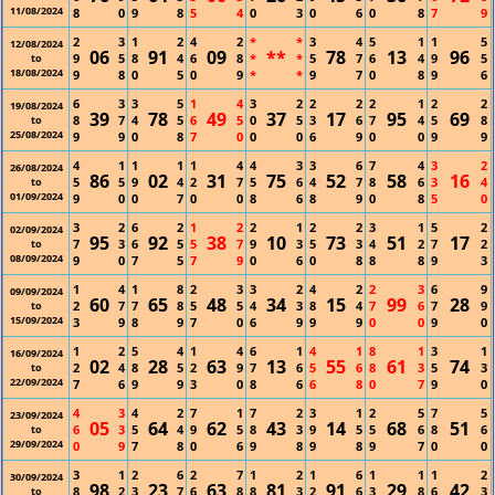
11/08/2024
8
0
9
8
5
4
0
3
0
6
0
8
7
9
2
3
1
2
4
2
*
*
3
4
5
1
1
5
12/08/2024
06
91
09
**
78
13
96
9
5
8
4
6
8
*
*
5
7
6
4
9
5
to
18/08/2024
9
8
0
5
0
9
*
*
9
7
0
8
9
6
6
3
3
5
1
4
3
2
2
2
2
1
2
2
19/08/2024
39
78
49
37
17
95
69
8
7
4
5
6
5
0
5
3
6
7
4
5
8
to
25/08/2024
9
9
0
8
7
0
0
0
6
9
0
0
9
9
4
1
1
1
1
4
4
3
3
6
7
4
3
2
26/08/2024
86
02
31
75
52
58
16
5
5
9
4
2
7
5
6
4
7
8
6
3
4
to
01/09/2024
9
0
0
7
0
0
8
6
8
9
0
8
5
0
3
2
6
2
1
2
2
1
2
2
3
1
5
2
02/09/2024
95
92
38
10
73
51
17
7
3
6
5
5
7
9
3
5
3
4
2
7
2
to
08/09/2024
9
0
7
5
7
9
0
6
0
8
8
8
9
3
1
4
1
8
2
3
3
2
4
2
2
3
6
9
09/09/2024
60
65
48
34
15
99
28
2
7
7
8
5
5
4
3
8
4
7
6
7
9
to
15/09/2024
3
9
8
9
7
0
6
9
9
9
0
0
9
0
1
2
5
4
1
4
6
1
4
1
8
1
3
1
16/09/2024
02
28
63
13
55
61
74
2
4
8
5
2
9
7
6
5
6
8
3
5
3
to
22/09/2024
7
6
9
9
3
0
8
6
6
8
0
7
9
0
4
3
4
2
7
1
7
2
3
1
2
5
7
5
23/09/2024
05
64
62
43
14
68
51
6
3
5
4
9
5
8
3
9
5
5
6
8
6
to
29/09/2024
0
9
7
8
0
6
9
8
9
8
9
7
0
0
3
1
2
6
2
7
1
2
1
6
1
1
1
2
30/09/2024
98
23
63
81
91
29
42
8
2
3
7
6
8
8
3
2
6
3
8
6
3
to