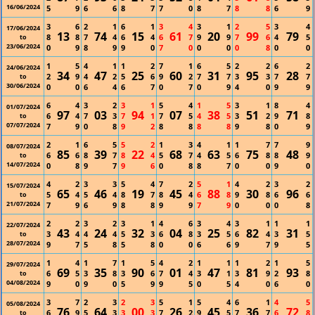
16/06/2024
5
9
6
6
8
7
7
0
8
7
8
8
6
9
3
6
2
1
6
1
3
4
3
1
2
5
3
4
17/06/2024
13
74
15
61
20
99
79
8
8
7
4
6
4
6
7
9
9
7
6
4
5
to
23/06/2024
0
9
8
9
9
0
7
0
0
0
0
8
0
0
1
5
4
1
1
2
7
1
6
5
2
2
6
2
24/06/2024
34
47
25
60
31
95
28
2
9
4
2
5
6
9
2
7
7
3
3
7
7
to
30/06/2024
0
0
6
4
6
7
0
7
0
9
4
0
9
9
6
4
3
2
3
1
5
4
1
5
3
1
8
4
01/07/2024
97
03
94
07
38
51
71
6
4
7
3
7
1
7
5
4
5
3
2
9
8
to
07/07/2024
7
9
0
8
9
2
8
8
8
8
9
8
0
9
2
1
6
5
5
2
1
3
4
1
1
7
7
9
08/07/2024
85
39
22
68
63
75
48
6
6
8
7
8
4
5
7
4
5
6
8
8
9
to
14/07/2024
0
8
9
7
9
6
0
8
8
7
0
0
9
0
4
2
3
3
5
4
7
2
5
1
4
2
3
2
15/07/2024
65
46
19
45
88
30
96
5
4
5
4
8
7
8
4
6
8
9
8
6
6
to
21/07/2024
7
9
6
9
8
8
9
9
7
9
0
0
0
8
2
2
3
2
3
1
4
6
3
4
3
1
1
1
22/07/2024
43
24
32
04
25
82
31
3
4
4
4
5
3
6
8
3
5
6
4
3
5
to
28/07/2024
9
7
5
8
5
8
0
0
6
6
9
7
9
5
1
4
1
7
1
5
4
2
1
1
1
2
1
5
29/07/2024
69
35
90
01
47
81
93
6
5
3
8
3
6
7
4
3
1
3
9
2
8
to
04/08/2024
9
0
9
0
5
9
9
5
0
5
4
0
6
0
3
7
2
3
2
3
5
1
5
4
6
1
4
5
05/08/2024
76
64
00
26
45
36
72
6
9
5
3
3
3
7
2
9
5
7
7
6
8
to