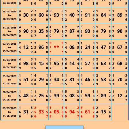
23/03/2025
0
8
0
5
7
0
0
9
9
8
0
3
9
9
4
2
7
4
5
3
1
5
2
2
1
1
1
1
24/03/2025
30
60
93
40
91
64
89
9
8
9
6
7
3
1
7
8
9
5
4
2
2
to
30/03/2025
0
0
0
0
7
7
2
8
9
0
0
9
5
6
4
1
1
4
1
1
2
2
5
5
1
1
2
1
31/03/2025
90
35
79
87
90
79
90
5
3
5
5
6
8
7
6
6
6
6
8
7
9
to
06/04/2025
0
6
7
6
0
0
9
9
8
9
0
0
0
0
2
1
2
1
*
*
1
3
1
3
1
4
1
2
07/04/2025
12
96
**
08
24
47
67
4
2
3
5
*
*
4
5
5
5
4
5
5
5
to
13/04/2025
5
9
4
0
*
*
5
0
6
6
9
8
0
0
4
3
1
1
5
7
5
4
4
3
2
1
1
1
14/04/2025
98
15
95
14
57
63
68
6
6
5
4
7
8
6
4
4
4
4
5
2
3
to
20/04/2025
9
9
5
0
7
0
0
6
7
0
0
7
3
4
1
1
4
1
1
1
1
1
4
4
2
3
1
3
21/04/2025
51
29
34
81
46
58
70
4
0
8
8
3
4
2
1
5
5
4
6
3
8
to
27/04/2025
0
0
0
0
9
9
5
9
5
7
9
9
3
9
1
1
1
1
4
4
5
3
3
3
1
2
1
1
28/04/2025
48
25
39
08
59
89
12
5
3
2
6
9
5
5
5
3
8
7
7
2
4
to
04/05/2025
8
4
9
8
0
0
0
0
9
8
0
0
8
7
1
5
2
1
1
3
4
2
3
6
2
2
05/05/2025
31
33
05
94
61
15
6
7
5
5
4
5
6
5
4
7
4
4
to
11/05/2025
6
9
6
7
5
7
9
7
9
8
5
9