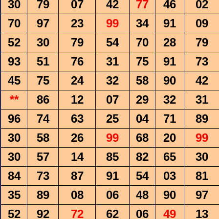
30
79
07
42
77
46
02
70
97
23
99
34
91
09
52
30
79
54
70
28
79
93
51
76
31
75
91
73
45
75
24
32
58
90
42
**
86
12
07
29
32
31
96
74
63
25
04
71
89
30
58
26
99
68
20
99
30
57
14
85
82
65
30
84
73
87
91
54
03
81
35
89
08
06
48
90
97
52
92
72
62
06
49
13