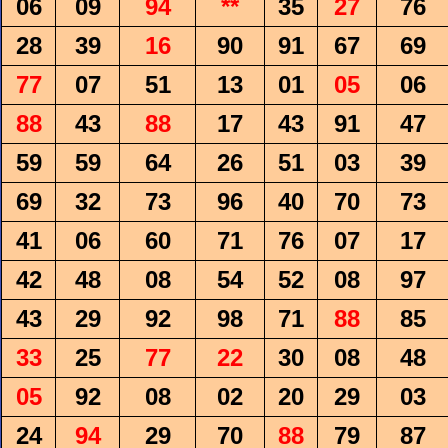
06
09
94
**
35
27
76
28
39
16
90
91
67
69
77
07
51
13
01
05
06
88
43
88
17
43
91
47
59
59
64
26
51
03
39
69
32
73
96
40
70
73
41
06
60
71
76
07
17
42
48
08
54
52
08
97
43
29
92
98
71
88
85
33
25
77
22
30
08
48
05
92
08
02
20
29
03
24
94
29
70
88
79
87